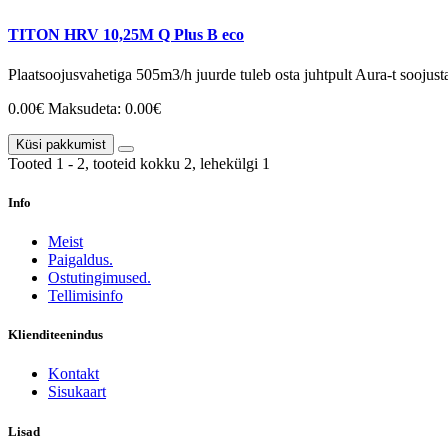
TITON HRV 10,25M Q Plus B eco
Plaatsoojusvahetiga 505m3/h juurde tuleb osta juhtpult Aura-t soojust
0.00€
Maksudeta: 0.00€
Küsi pakkumist
Tooted 1 - 2, tooteid kokku 2, lehekülgi 1
Info
Meist
Paigaldus.
Ostutingimused.
Tellimisinfo
Klienditeenindus
Kontakt
Sisukaart
Lisad