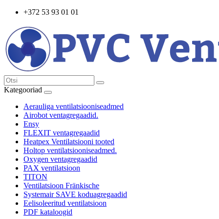
+372 53 93 01 01
Kategooriad
Aerauliga ventilatsiooniseadmed
Airobot ventagregaadid.
Ensy
FLEXIT ventagregaadid
Heatpex Ventilatsiooni tooted
Holtop ventilatsiooniseadmed.
Oxygen ventagregaadid
PAX ventilatsioon
TITON
Ventilatsioon Fränkische
Systemair SAVE koduagregaadid
Eelisoleeritud ventilatsioon
PDF kataloogid